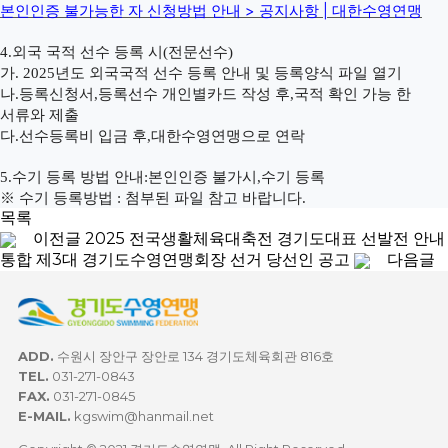
>
|
본인인증 불가능한 자 신청방법 안내
공지사항
대한수영연맹
4.
외국 국적 선수 등록 시
(
전문선수
)
가
. 2025
년도 외국국적 선수 등록 안내 및 등록양식 파일 열기
나
.
등록신청서
,
등록선수 개인별카드 작성 후
,
국적 확인 가능 한
서류와 제출
다
.
선수등록비 입금 후
,대한수영
연맹으로 연락
5.
수기 등록 방법 안내
:
본인인증 불가시
,
수기 등록
※
수기 등록방법
:
첨부된 파일 참고 바랍니다
.
목록
이전글
2025 전국생활체육대축전 경기도대표 선발전 안내
통합 제3대 경기도수영연맹회장 선거 당선인 공고
다음글
ADD.
수원시 장안구 장안로 134 경기도체육회관 816호
TEL.
031-271-0843
FAX.
031-271-0845
E-MAIL.
kgswim@hanmail.net