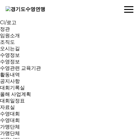
연맹소개
인사말
역대회장
CI/로고
정관
임원소개
조직도
오시는길
수영정보
수영정보
수영관련 교육기관
활동내역
공지사항
대회기록실
올해 사업계획
대회일정표
자료실
수영대회
수영대회
가맹단체
가맹단체