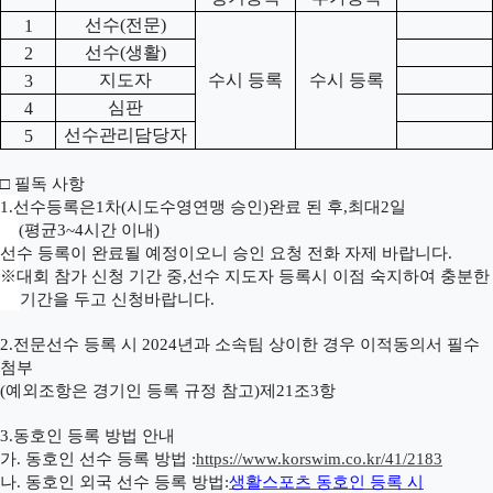
선수
(
전문
)
1
선수
(
생활
)
2
지도자
수시 등록
수시 등록
3
심판
4
선수관리담당자
5
□
필독 사항
1.
선수등록은
1
차
(
시도수영연맹 승인
)
완료 된 후
,
최대
2
일
(
평균
3~4
시간 이내
)
선수 등록이 완료될 예정이오니 승인 요청 전화 자제 바랍니다
.
※
대회 참가 신청 기간 중
,
선수 지도자 등록시 이점 숙지하여 충분한
기간을 두고 신청바랍니다
.
2.
전문선수 등록 시
2024
년과 소속팀 상이한 경우 이적동의서 필수
첨부
(
예외조항은 경기인 등록 규정 참고
)
제
21
조
3
항
3.
동호인 등록 방법 안내
가
.
동호인 선수 등록 방법
:
https://www.korswim.co.kr/41/2183
나
.
동호인 외국 선수 등록 방법
:
생활스포츠 동호인 등록 시