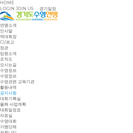
HOME
LOGIN
JOIN US
경기일정
연맹소개
인사말
역대회장
CI/로고
정관
임원소개
조직도
오시는길
수영정보
수영정보
수영관련 교육기관
활동내역
공지사항
대회기록실
올해 사업계획
대회일정표
자료실
수영대회
가맹단체
커뮤니티