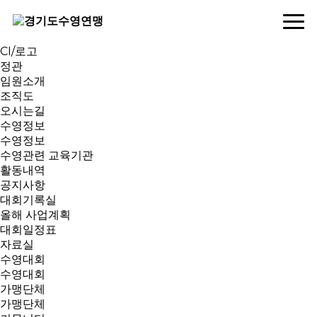
연맹소개
인사말
역대회장
CI/로고
정관
임원소개
조직도
오시는길
수영정보
수영정보
수영관련 교육기관
활동내역
공지사항
대회기록실
올해 사업계획
대회일정표
자료실
수영대회
수영대회
가맹단체
가맹단체