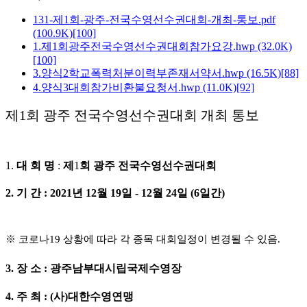
131-제1회-광주-전국수영선수권대회-개최-통보.pdf
(100.9K)
[100]
1.제1회광주전국수영선수권대회참가요강.hwp
(32.0K)
[100]
3.양식2학교폭력처분이력부존재서약서.hwp
(16.5K)
[88]
4.양식3대회참가비환불요청서.hwp
(11.0K)
[92]
제1회 광주 전국수영선수권대회 개최 통보
1.
대 회 명
:
제
1
회 광주 전국수영선수권대회
2.
기 간
: 2021
년
12
월
19
일
- 12
월
24
일
(6
일간
)
※
코로나
19
상황에 따라 각 종목 대회일정이 변경될 수 있음
.
3.
장 소
:
광주남부대시립국제수영장
4.
주 최
: (
사
)
대한수영연맹