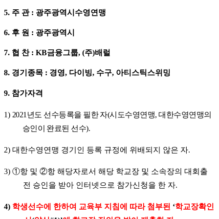
5.
주 관
:
광주광역시수영연맹
6.
후 원
:
광주광역시
7.
협 찬
: KB
금융그룹
, (
주
)
배럴
8.
경기종목
:
경영
,
다이빙
,
수구
,
아티스틱스위밍
9.
참가자격
1)
2021
년도 선수등록을 필한 자
(
시도수영연맹
, 대한수영
연맹의
승인이 완료된 선수
).
2)
대한수영연맹 경기인
등록 규정에 위배되지 않은 자
.
3)
①
항 및
②
항 해당자로서 해당 학교장 및 소속장의 대회출
전 승인을 받아 인터넷으로 참가신청을 한 자
.
4)
학생선수에 한하여 교육부 지침에 따라 첨부된
‘
학교장확인