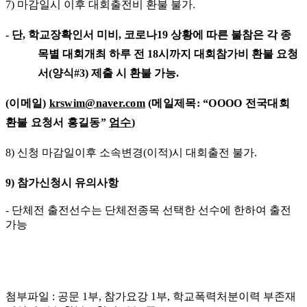
7)
마감일시 이후 대회출전비 환불 불가
.
-
단
,
학교장확인서 미비
,
코로나
19
상황에 따른 불참은 각 종
목별 대회개최 하루 전
18
시까지 대회참가비 환불 요청
서
(
양식
#3)
제출 시 환불 가능
.
(
이메일
)
krswim@naver.com
(
메일제목
: “OOOO
전국대회
환불 요청서 홍길동
”
엄수
)
8)
신청 마감일이후 소속변경
(
이적
)
시 대회출전 불가
.
9)
참가신청시 유의사항
-
단체전 출전선수는 단체전종목 선택한 선수에 한하여 출전
가능
첨부파일 : 공문 1부, 참가요강 1부, 학교폭력처분이력 부존재