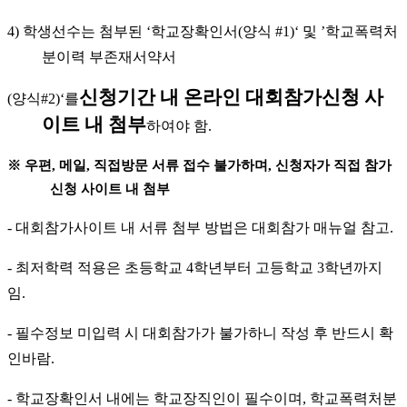
4)
학생선수는 첨부된
‘
학교장확인서
(
양식
#1)‘
및
’
학교폭력처
분이력 부존재서약서
신청기간 내 온라인 대회참가신청 사
(
양식
#2)‘
를
이트 내 첨부
하여야 함
.
※
우편
,
메일
,
직접방문 서류 접수 불가하며
,
신청자가 직접 참가
신청 사이트 내 첨부
-
대회참가사이트 내 서류 첨부 방법은 대회참가 매뉴얼 참고
.
-
최저학력 적용은 초등학교
4
학년부터 고등학교
3
학년까지
임
.
-
필수정보 미입력 시 대회참가가 불가하니 작성 후 반드시 확
인바람
.
-
학교장확인서 내에는 학교장직인이 필수이며
,
학교폭력처분