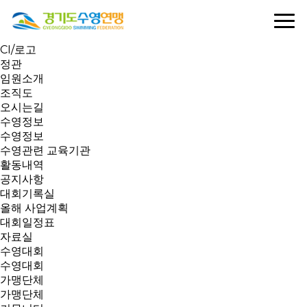
연맹소개
인사말
역대회장
CI/로고
정관
임원소개
조직도
오시는길
수영정보
수영정보
수영관련 교육기관
활동내역
공지사항
대회기록실
올해 사업계획
대회일정표
자료실
수영대회
수영대회
가맹단체
가맹단체