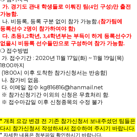
가
.
경기도 관내 학생들로 이뤄진 팀
(4
인 구성
)
만 출전
가능함
.
나.
비등록
,
등록 구분 없이 참가 가능함
.
(
참가팀에
등록선수
2
명이 참가하여야 함
)
다.
초등
1,2
학년
, 3,4
학년부는 부득이 하게 등록선수가
없을시 비등록 선수들만으로 구성하여 참가 가능함
.
❍ 접수방법
가. 접수기간 : 2020년 11월 17일(화) ~ 11월 19일(목)
18:00까지
(18:00시 이후 도착한 참가신청서는 반송함)
나. 참가비 없음.
다. 이메일 접수
kg816816@hanmail.net
※ 참가신청기간 이외의 신청은 무효처리 함.
※ 접수마감일 이후 신청종목의 수정 불가
* 개최 요강 변경 전 기존 참가신청서 보내주셨던 팀들은
다시 참가신청서 작성하셔서 접수하여 주시기 바랍니다.
* 자세한 내용은 첨부파일 확인하시기 바랍니다.