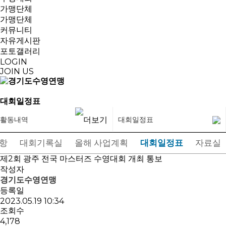
가맹단체
가맹단체
커뮤니티
자유게시판
포토갤러리
LOGIN
JOIN US
대회일정표
활동내역
대회일정표
항
대회기록실
올해 사업계획
대회일정표
자료실
제2회 광주 전국 마스터즈 수영대회 개최 통보
작성자
경기도수영연맹
등록일
2023.05.19 10:34
조회수
4,178