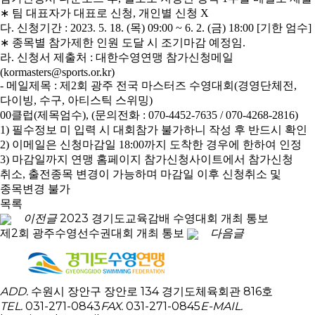
∗
팀 대표자가 대표로 신청
,
개인별 신청
X
다
.
신청기간
: 2023. 5. 18. (
목
) 09:00 ~ 6. 2. (
금
) 18:00 [
기한 엄수
]
∗
종목별 참가제한 인원 도달 시 조기마감 예정임
.
라
.
신청서 제출처
:
대한수영연맹 참가신청메일
(kormasters@sports.or.kr)
-
메일제목
:
제
2
회 광주 전국 마스터즈 수영대회
(
경영단체전
,
다이빙
,
수구
,
아티스틱 스위밍
)
00
클럽
(
제목엄수
), (
문의전화
: 070-4452-7635 / 070-4268-2816)
1)
필수정보 미 입력 시 대회참가 불가하니 작성 후 반드시 확인
2)
이메일은 신청마감일
18:00
까지 도착한 경우에 한하여 인정
3)
마감일까지 연맹 홈페이지 참가신청사이트에서 참가신청
취소
,
출전종목 변경이 가능하며 마감일 이후 신청취소 및
종목변경 불가
목록
이전글
2023 경기도교육감배 수영대회 개최 통보
제2회 광주수영선수권대회 개최 통보
다음글
ADD.
수원시 장안구 장안로 134 경기도체육회관 816호
TEL.
031-271-0843
FAX.
031-271-0845
E-MAIL.