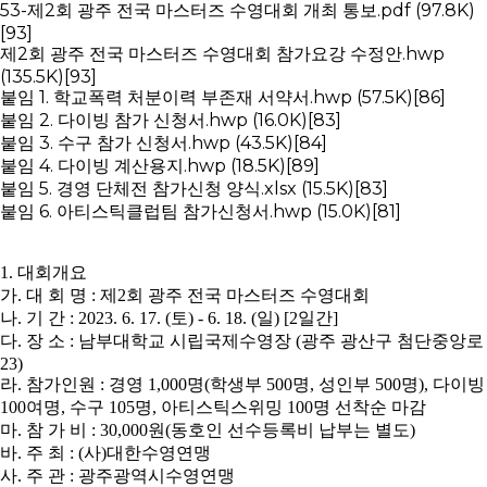
53-제2회 광주 전국 마스터즈 수영대회 개최 통보.pdf
(97.8K)
[93]
제2회 광주 전국 마스터즈 수영대회 참가요강 수정안.hwp
(135.5K)
[93]
붙임 1. 학교폭력 처분이력 부존재 서약서.hwp
(57.5K)
[86]
붙임 2. 다이빙 참가 신청서.hwp
(16.0K)
[83]
붙임 3. 수구 참가 신청서.hwp
(43.5K)
[84]
붙임 4. 다이빙 계산용지.hwp
(18.5K)
[89]
붙임 5. 경영 단체전 참가신청 양식.xlsx
(15.5K)
[83]
붙임 6. 아티스틱클럽팀 참가신청서.hwp
(15.0K)
[81]
1.
대회개요
가
.
대 회 명
:
제
2
회 광주 전국 마스터즈 수영대회
나
.
기 간
: 2023. 6. 17. (
토
) - 6. 18. (
일
) [2
일간
]
다
.
장 소
:
남부대학교 시립국제수영장
(
광주 광산구 첨단중앙로
23)
라
.
참가인원
:
경영
1,000
명
(
학생부
500
명
,
성인부
500
명
),
다이빙
100
여명
,
수구
105
명
,
아티스틱스위밍
100
명 선착순 마감
마
.
참 가 비
: 30,000
원
(
동호인 선수등록비 납부는 별도
)
바
.
주 최
: (
사
)
대한수영연맹
사
.
주 관
:
광주광역시수영연맹