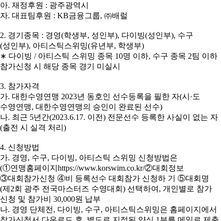
아
.
재정후원
:
광주광역시
자
.
대표팀후원
: KB
금융그룹
,
㈜
배럴
2.
경기종목
:
경영
(
학생부
,
성인부
),
다이빙
(
성인부
),
수구
(
성인부
),
아티스틱스위밍
(
유년부
,
학생부
)
∗
다이빙
/
아티스틱 스위밍 종목
10
명 이하
,
수구 종목
2
팀 이하
참가신청 시 해당 종목 경기 미실시
3.
참가자격
가
.
대한수영연맹
2023
년 동호인 선수등록을 필한 자
(
시
·
도
수영연맹
,
대한수영연맹의 승인이 완료된 선수
)
나
.
최근
5
년간
(2023.6.17.
이전
)
전문선수 등록한 사실이 없는 자
(
출전 시 실격 처리
)
4.
신청방법
가
.
경영
,
수구
,
다이빙
,
아티스틱 스위밍 신청방법은
(
①
연맹홈페이지
https://www.korswim.co.kr/
②
대회정보
③
대회참가신청
④
비 등록선수 대회참가 신청하 기
⑤
대회명
(
제
2
회 광주 전국마스터즈 수영대회
)
선택하여
,
개인별로 참가
신청 및 참가비
30,000
원 납부
나
.
경영 단체전
,
다이빙
,
수구
,
아티스틱스위밍은 홈페이지에서
참가신청서 다운로드 후
,
별도로 지정된 양식
1
부를 메일로 제출