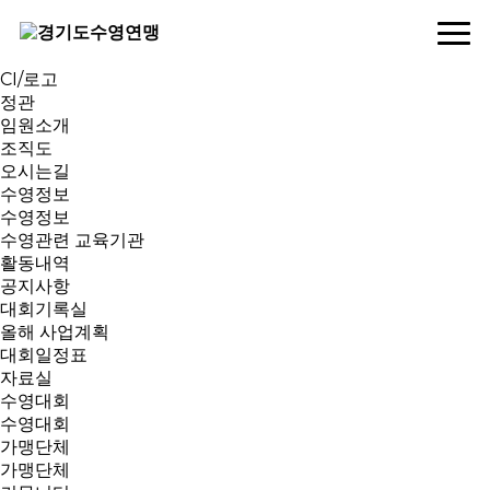
연맹소개
인사말
역대회장
CI/로고
정관
임원소개
조직도
오시는길
수영정보
수영정보
수영관련 교육기관
활동내역
공지사항
대회기록실
올해 사업계획
대회일정표
자료실
수영대회
수영대회
가맹단체
가맹단체