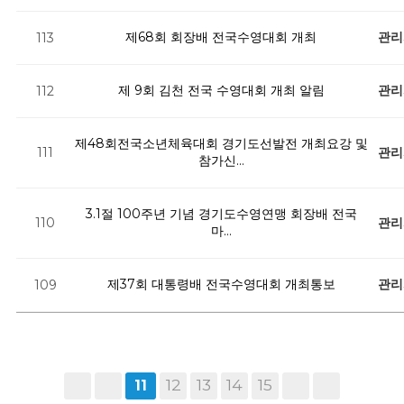
제68회 회장배 전국수영대회 개최
관리
113
제 9회 김천 전국 수영대회 개최 알림
관리
112
제48회전국소년체육대회 경기도선발전 개최요강 및
관리
111
참가신…
3.1절 100주년 기념 경기도수영연맹 회장배 전국
관리
110
마…
제37회 대통령배 전국수영대회 개최통보
관리
109
12
13
14
15
11