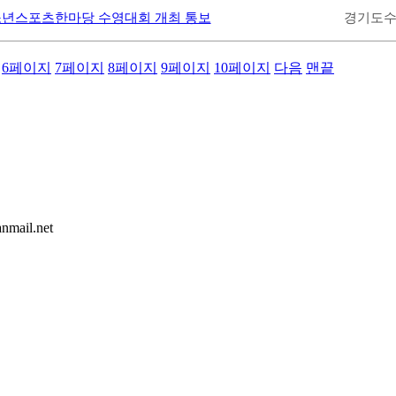
청소년스포츠한마당 수영대회 개최 통보
경기도
6
페이지
7
페이지
8
페이지
9
페이지
10
페이지
다음
맨끝
mail.net