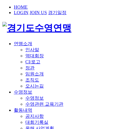
HOME
LOGIN
JOIN US
경기일정
연맹소개
인사말
역대회장
CI/로고
정관
임원소개
조직도
오시는길
수영정보
수영정보
수영관련 교육기관
활동내역
공지사항
대회기록실
올해 사업계획