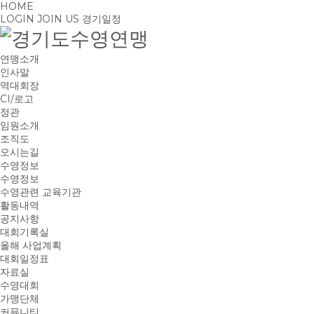
HOME
LOGIN
JOIN US
경기일정
연맹소개
인사말
역대회장
CI/로고
정관
임원소개
조직도
오시는길
수영정보
수영정보
수영관련 교육기관
활동내역
공지사항
대회기록실
올해 사업계획
대회일정표
자료실
수영대회
가맹단체
커뮤니티